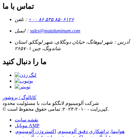
تماس با ما
‎+۰۰ ۸۶ ۵۳۵ ۸۵۰۶۱۲۶‎
تلفن：
sales@mataluminum.com
ایمیل：
آدرس：
شهر لیوهانگ، خیابان دونگلای، شهر لونگکو، استان
شاندونگ، چین ۲۶۵۷۰۱
ما را دنبال کنید
کاتالوگ / بروشور
شرکت آلومینیوم لانگکو مات، با مسئولیت محدود
© کپی‌رایت - ۲۰۱۰-۲۰۲۳: تمامی حقوق محفوظ است.
نقشه سایت
موبایل AMP
هواپیما
,
تراشکاری دقیق آلومینیوم
,
اکستروژن آلومینیوم
,