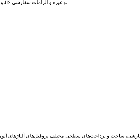
تولید بر اساس استانداردهای GB/T، EN AW، ASTM، AMS-QQ-200 و JIS و غیره و الزامات سفارشی.