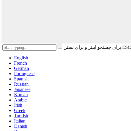
English
French
German
Portuguese
Spanish
Russian
Japanese
Korean
Arabic
Irish
Greek
Turkish
Italian
Danish